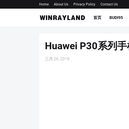
Home
About Us
Privacy Policy
Contact Us
首页
BUDI95
Huawei P30系
三月 26, 2019