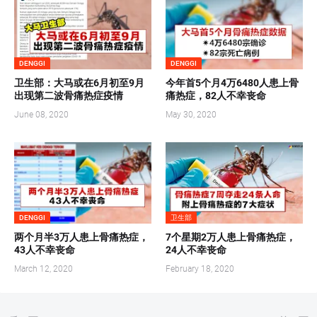
DENGGI
DENGGI
卫生部：大马或在6月初至9月
今年首5个月4万6480人患上骨
出现第二波骨痛热症疫情
痛热症，82人不幸丧命
June 08, 2020
May 30, 2020
DENGGI
卫生部
两个月半3万人患上骨痛热症，
7个星期2万人患上骨痛热症，
43人不幸丧命
24人不幸丧命
March 12, 2020
February 18, 2020