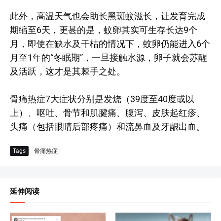
此外，高温天气也会助长黑斑蚊滋长，让发育完成
期缩至6天，更甚的是，蚊卵其实可生存长达9个
月，即使在缺水及干枯的情况下，蚊卵仍能进入6个
月至1年的“冬眠期”，一旦接触水源，卵子就会苏醒
及活跃，这才是其棘手之处。
骨痛热症7大症状分别是发烧（39度至40度或以
上）、呕吐、骨节和肌腱痛、腹泻、皮肤起红疹、
头痛（包括眼睛后部疼痛）和流鼻血及牙龈出血。
Tags
骨痛热症
延伸阅读