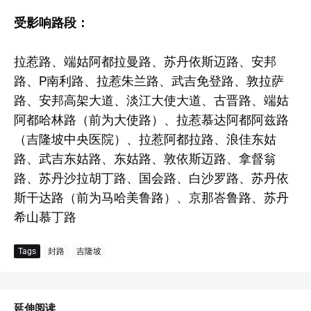
受影响路段：
拉惹路、端姑阿都拉曼路、苏丹依斯迈路、安邦
路、P南利路、拉惹朱兰路、武吉免登路、敦拉萨
路、安邦高架大道、淡江大使大道、古晋路、端姑
阿都哈林路（前为大使路）、拉惹慕达阿都阿兹路
（吉隆坡中央医院）、拉惹阿都拉路、浪佳东姑
路、武吉东姑路、东姑路、敦依斯迈路、拿督翁
路、苏丹沙拉胡丁路、国会路、白沙罗路、苏丹依
斯干达路（前为马哈美鲁路）、京那峇鲁路、苏丹
希山慕丁路
Tags
封路
吉隆坡
延伸阅读