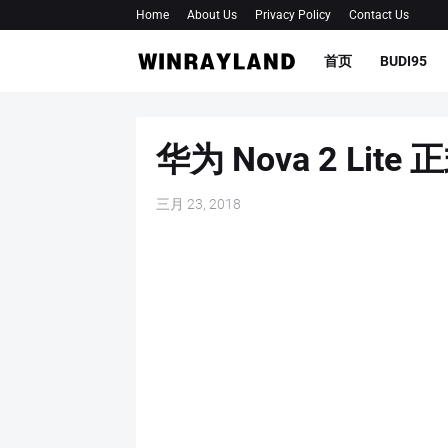
Home
About Us
Privacy Policy
Contact Us
首页
BUDI95
华为 Nova 2 Li
三月 23, 2018