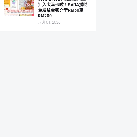
汇入大马卡啦！SARA援助
金发放金额介于RM50至
RM200
八月 01, 2026