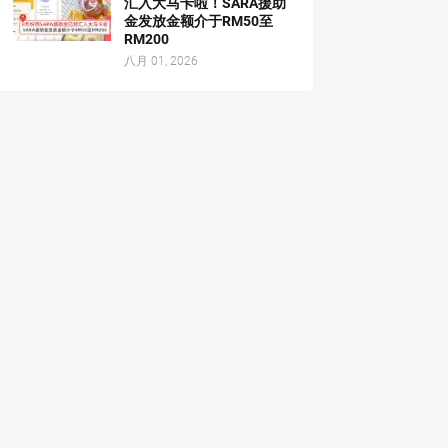
汇入大马卡啦！SARA援助
金发放金额介于RM50至
RM200
八月 01, 2026