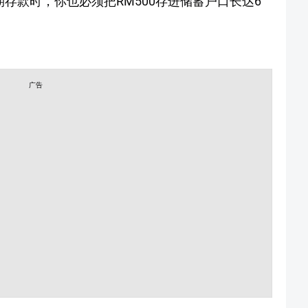
定期存款时，你也必须把RM500存进储蓄户口长达6
广告