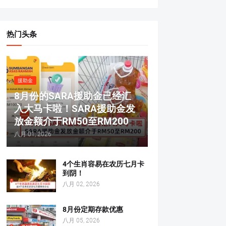
热门头条
援助金
8月份的SARA援助金已经汇
入大马卡啦！SARA援助金发
放金额介于RM50至RM200
八月 01, 2026
4个生肖容易在农历七月卡
到阴！
八月 02, 2026
8月份定期存款优惠
八月 05, 2026