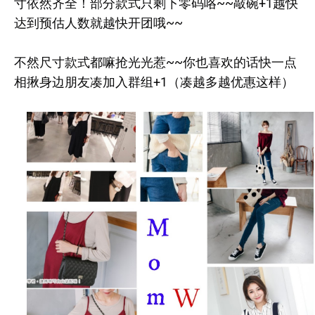
寸依然齐全！部分款式只剩下零码咯~~敲碗+1越快
达到预估人数就越快开团哦~~
不然尺寸款式都嘛抢光光惹~~你也喜欢的话快一点
相揪身边朋友凑加入群组+1（凑越多越优惠这样）