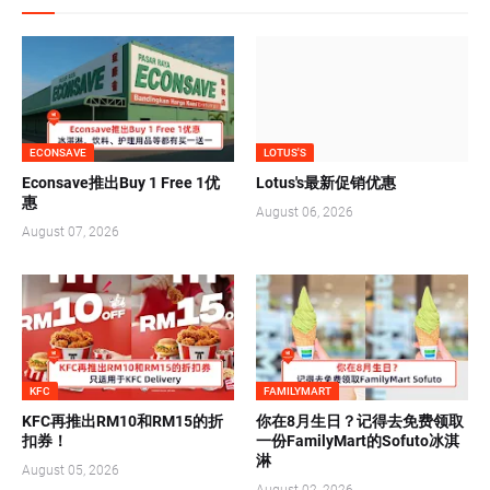
ECONSAVE
LOTUS'S
Econsave推出Buy 1 Free 1优
Lotus's最新促销优惠
惠
August 06, 2026
August 07, 2026
KFC
FAMILYMART
KFC再推出RM10和RM15的折
你在8月生日？记得去免费领取
扣券！
一份FamilyMart的Sofuto冰淇
淋
August 05, 2026