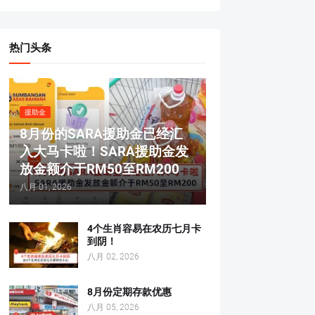
热门头条
援助金
8月份的SARA援助金已经汇
入大马卡啦！SARA援助金发
放金额介于RM50至RM200
八月 01, 2026
4个生肖容易在农历七月卡
到阴！
八月 02, 2026
8月份定期存款优惠
八月 05, 2026