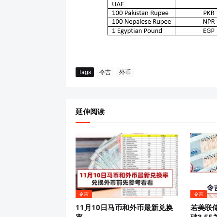
Tags
令吉
外币
延伸阅读
令吉
令吉
11月10日马币和外币最新兑换
若美联