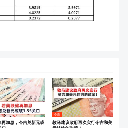
令吉
储再加息，令吉兑新元或
敦马建议政府再次实行令吉和美