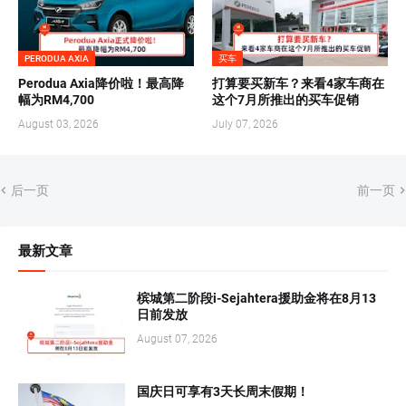
PERODUA AXIA
买车
Perodua Axia降价啦！最高降
打算要买新车？来看4家车商在
幅为RM4,700
这个7月所推出的买车促销
August 03, 2026
July 07, 2026
后一页
前一页
最新文章
槟城第二阶段i-Sejahtera援助金将在8月13
日前发放
August 07, 2026
国庆日可享有3天长周末假期！