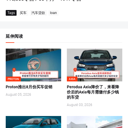
Tags
买车
汽车贷款
loan
延伸阅读
PROTON
AXIA
Proton推出8月份买车促销
Perodua Axia降价了，来看降
价后的Axia每月需缴付多少钱
August 05, 2026
的车贷
August 03, 2026