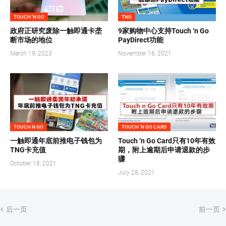
TOUCH 'N GO
TNG
政府正研究废除一触即通卡垄
9家购物中心支持Touch ‘n Go
断市场的地位
PayDirect功能
March 19, 2023
November 16, 2021
TOUCH N GO
TOUCH ‘N GO CARD
一触即通年底前推电子钱包为
Touch ‘n Go Card只有10年有效
TNG卡充值
期，附上逾期后申请退款的步
骤
October 18, 2021
July 28, 2021
后一页
前一页