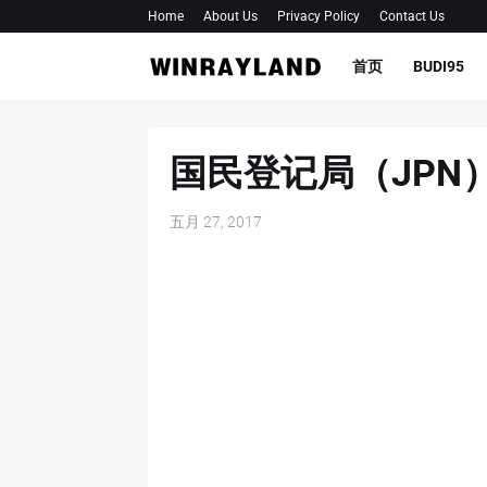
Home
About Us
Privacy Policy
Contact Us
首页
BUDI95
国民登记局（JPN
五月 27, 2017