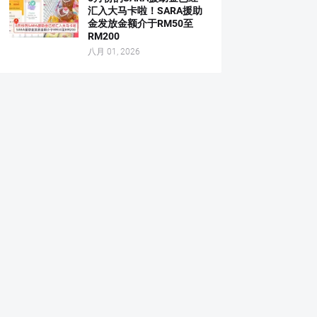
汇入大马卡啦！SARA援助
金发放金额介于RM50至
RM200
八月 01, 2026