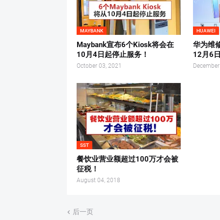
MAYBANK
HUAWEI
Maybank宣布6个Kiosk将会在
华为维
10月4日起停止服务！
12月6
October 03, 2021
December
SST
餐饮业营业额超过100万才会被
征税！
August 04, 2018
后一页