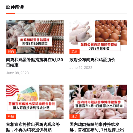
延伸阅读
鸡肉
鸡肉
肉鸡和鸡蛋补贴措施将在6月30
政府公布肉鸡和鸡蛋顶价
日结束
June 29, 2022
June 08, 2023
补贴
涨价
首相宣布将推出买鸡肉现金补
国内鸡肉短缺的事件持续发
贴，不再为鸡农提供补贴
酵，首相宣布6月1日起停止出