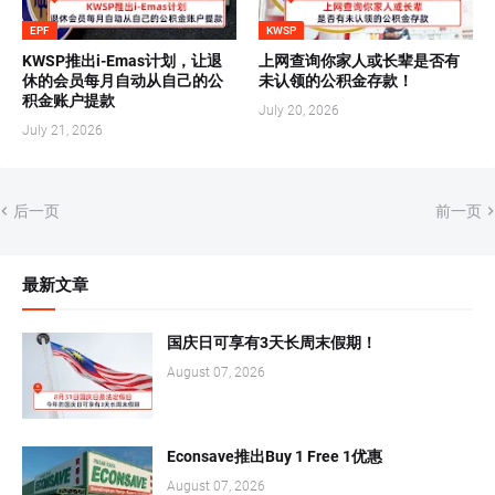
EPF
KWSP
KWSP推出i-Emas计划，让退
上网查询你家人或长辈是否有
休的会员每月自动从自己的公
未认领的公积金存款！
积金账户提款
July 20, 2026
July 21, 2026
后一页
前一页
最新文章
国庆日可享有3天长周末假期！
August 07, 2026
Econsave推出Buy 1 Free 1优惠
August 07, 2026