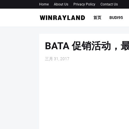
Home
About Us
Privacy Policy
Contact Us
首页
BUDI95
BATA 促销活动，
三月 31, 2017