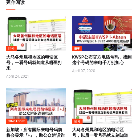
延伸阅读
区号
EPF
大马各州属和地区的电话区
KWSP公布官方电话号码，接到
号，一看号码就知道从哪里打
这个号码的来电千万别担心
来
April 07, 2020
April 24, 2021
SINGAPORE
区号
新加坡：所有国际来电号码前
大马各州属和地区的电话区
将会显示『+』，助公众辨识诈
号，以后一看号码就立刻知道