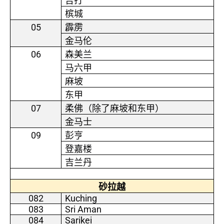
吉打
槟城
05
霹雳
金马伦
06
森美兰
马六甲
麻坡
东甲
07
柔佛（除了麻坡和东甲）
金马士
09
彭亨
登嘉楼
吉兰丹
砂拉越
082
Kuching
083
Sri Aman
084
Sarikei