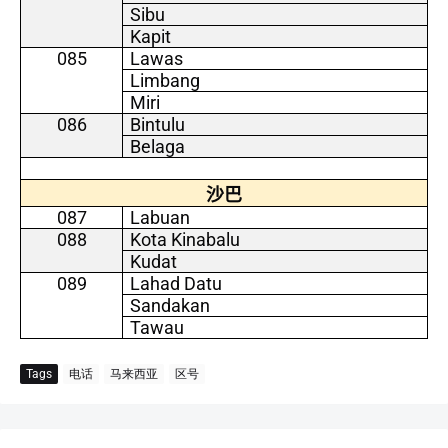
Sibu
Kapit
085
Lawas
Limbang
Miri
086
Bintulu
Belaga
沙巴
087
Labuan
088
Kota Kinabalu
Kudat
089
Lahad Datu
Sandakan
Tawau
Tags
电话
马来西亚
区号