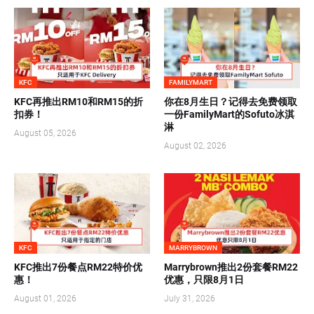
KFC
FAMILYMART
KFC再推出RM10和RM15的折
你在8月生日？记得去免费领取
扣券！
一份FamilyMart的Sofuto冰淇
淋
August 05, 2026
August 02, 2026
KFC
MARRYBROWN
KFC推出7份餐点RM22特价优
Marrybrown推出2份套餐RM22
惠！
优惠，只限8月1日
August 01, 2026
July 31, 2026