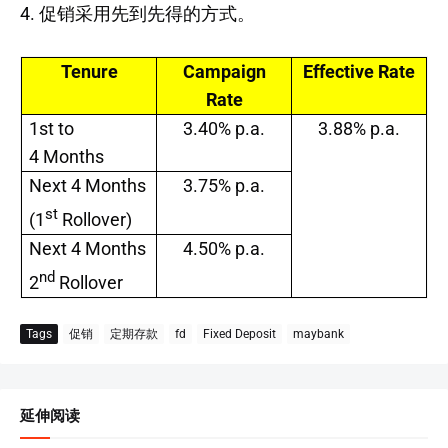
4. 促销采用先到先得的方式。
Tenure
Campaign
Effective Rate
Rate
1st to
3.40% p.a.
3.88% p.a.
4 Months
Next 4 Months
3.75% p.a.
st
(1
Rollover)
Next 4 Months
4.50% p.a.
nd
2
Rollover
Tags
促销
定期存款
fd
Fixed Deposit
maybank
延伸阅读