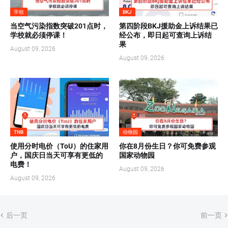
学校
BKJ
当空气污染指数突破201点时，
第四阶段BKJ援助金上诉结果已
学校就必须停课！
经公布，即日起可查询上诉结
果
August 09, 2026
August 09, 2026
TNB
动物园
使用分时电价（ToU）的住家用
你在8月份生日？你可免费参观
户，国庆日当天可享有更低的
国家动物园
电费！
August 09, 2026
August 09, 2026
后一页
前一页