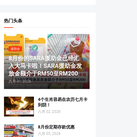
热门头条
援助金
8月份的SARA援助金已经汇
入大马卡啦！SARA援助金发
放金额介于RM50至RM200
八月 01, 2026
4个生肖容易在农历七月卡
到阴！
八月 02, 2026
8月份定期存款优惠
八月 05, 2026