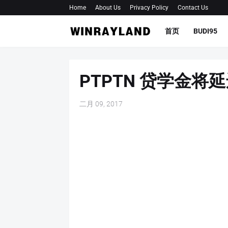
Home
About Us
Privacy Policy
Contact Us
首页
BUDI95
PTPTN 贷学金将
二月 09, 2017