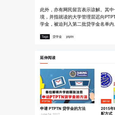
此外，亦有网民留言表示谅解。其中一名网
境，并指就读的大学管理层迟向PTP
学金，被迫列入第二批贷学金名单内
Tags
贷学金
ptptn
延伸阅读
PTPTN
BR1M
申请 PTPTN 贷学金的方法
2015
配方式
June 04, 2017