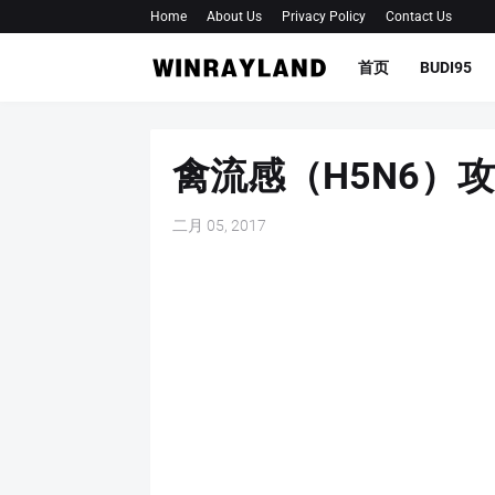
Home
About Us
Privacy Policy
Contact Us
首页
BUDI95
禽流感（H5N6）
二月 05, 2017