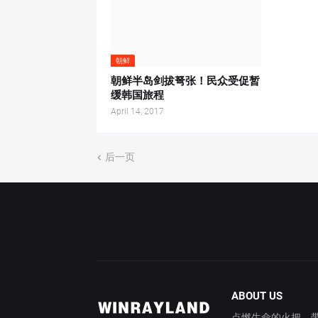
朝鲜
朝鲜半岛剑拔弩张！民众受促暂
缓韩国旅程
April 14, 2017
后一页
ABOUT US
点燃生命的火把，带你穿