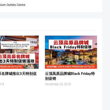
ium Outlets Centre
PREMIUM OUTLETS
GENTING HIGHLANDS PREMIUM OUTLETS CENTRE
原名牌城推出3天特别促
云顶高原品牌城Black Friday特
别促销
019
November 23, 2018