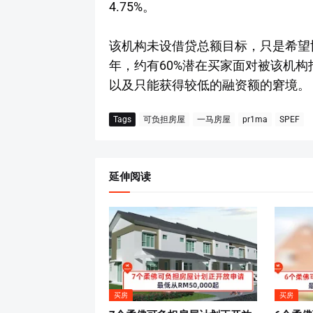
4.75%。
该机构未设借贷总额目标，只是希望
年，约有60%潜在买家面对被该机构指定银
以及只能获得较低的融资额的窘境。
Tags
可负担房屋
一马房屋
pr1ma
SPEF
延伸阅读
买房
买房