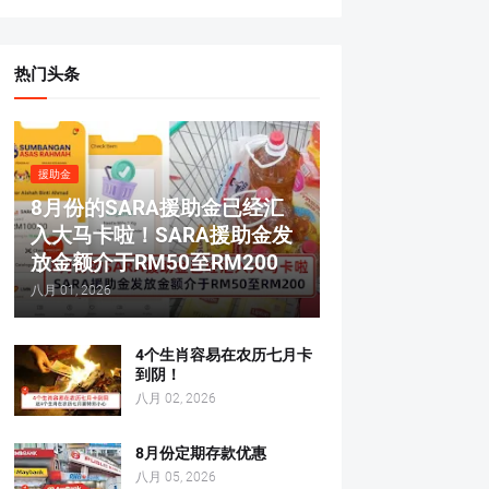
热门头条
援助金
8月份的SARA援助金已经汇
入大马卡啦！SARA援助金发
放金额介于RM50至RM200
八月 01, 2026
4个生肖容易在农历七月卡
到阴！
八月 02, 2026
8月份定期存款优惠
八月 05, 2026