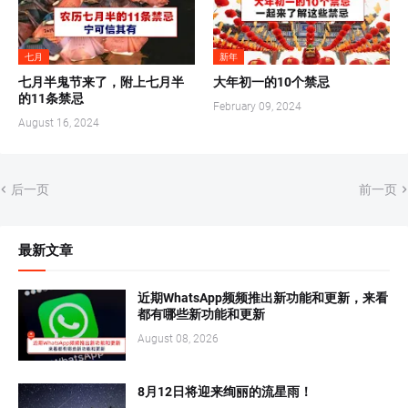
七月
新年
七月半鬼节来了，附上七月半
大年初一的10个禁忌
的11条禁忌
February 09, 2024
August 16, 2024
后一页
前一页
最新文章
近期WhatsApp频频推出新功能和更新，来看
都有哪些新功能和更新
August 08, 2026
8月12日将迎来绚丽的流星雨！