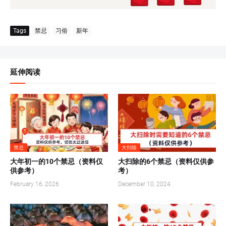
Tags
禁忌
习俗
新年
延伸阅读
禁忌
大扫除
大年初一的10个禁忌（资料仅
大扫除的6个禁忌（资料仅供参
供参考）
考）
February 16, 2026
December 10, 2024