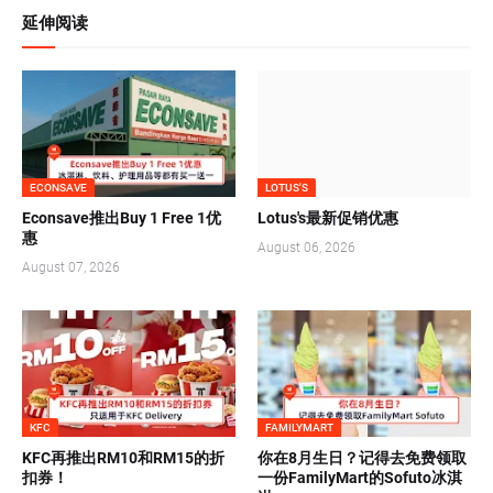
延伸阅读
ECONSAVE
LOTUS'S
Econsave推出Buy 1 Free 1优
Lotus's最新促销优惠
惠
August 06, 2026
August 07, 2026
KFC
FAMILYMART
KFC再推出RM10和RM15的折
你在8月生日？记得去免费领取
扣券！
一份FamilyMart的Sofuto冰淇