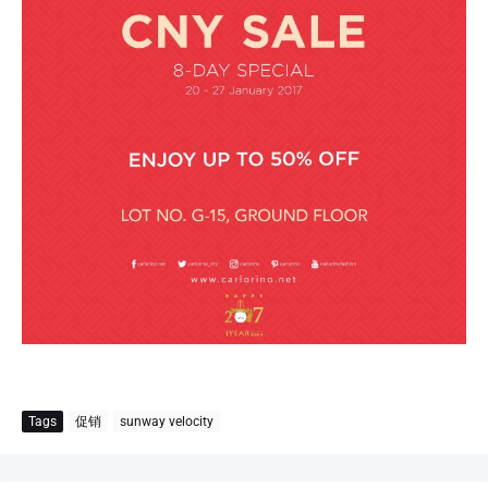
Tags
促销
sunway velocity