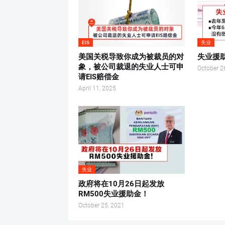
EIS
失业
美国关税导致你成为被裁员的对
失业援
象，被公司裁退的失业人士可申
October 2
请EIS赔偿金
April 11, 2025
失业
政府将在10月26日起发放
RM500失业援助金！
October 25, 2021