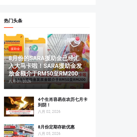
热门头条
援助金
8月份的SARA援助金已经汇
入大马卡啦！SARA援助金发
放金额介于RM50至RM200
八月 01, 2026
4个生肖容易在农历七月卡
到阴！
八月 02, 2026
8月份定期存款优惠
八月 05, 2026