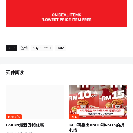
Tags
促销
buy 3 free 1
H&M
延伸阅读
LOTUS'S
KFC
Lotus's最新促销优惠
KFC再推出RM10和RM15的折
扣券！