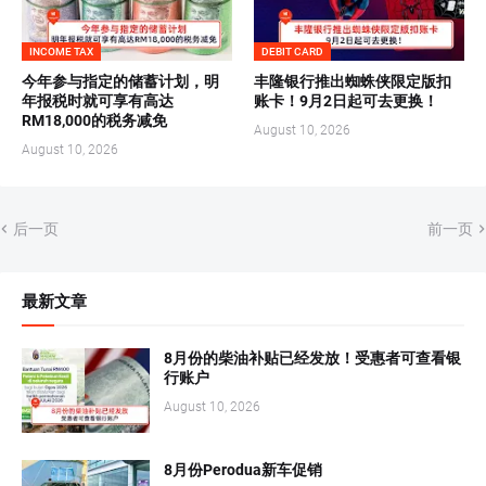
INCOME TAX
DEBIT CARD
今年参与指定的储蓄计划，明
丰隆银行推出蜘蛛侠限定版扣
年报税时就可享有高达
账卡！9月2日起可去更换！
RM18,000的税务减免
August 10, 2026
August 10, 2026
后一页
前一页
最新文章
8月份的柴油补贴已经发放！受惠者可查看银
行账户
August 10, 2026
8月份Perodua新车促销