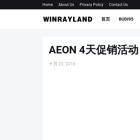
Home
About Us
Privacy Policy
Contact Us
首页
BUDI95
AEON 4天促销活动
十月 20, 2016