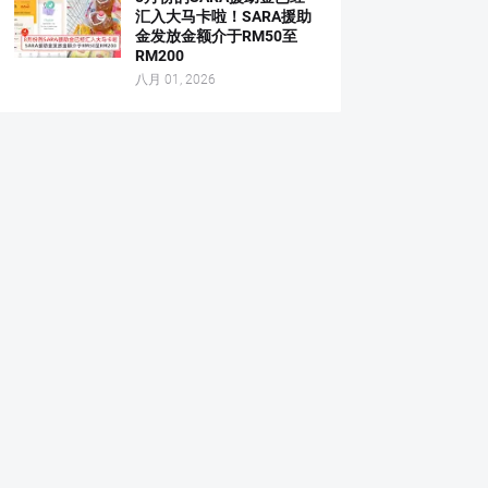
汇入大马卡啦！SARA援助
金发放金额介于RM50至
RM200
八月 01, 2026