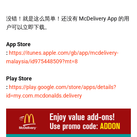
没错！就是这么简单！还没有 McDelivery App 的用
户可以立即下载。
App Store
:
https://itunes.apple.com/gb/app/mcdelivery-
malaysia/id975448509?mt=8
Play Store
:
https://play.google.com/store/apps/details?
id=my.com.mcdonalds.delivery