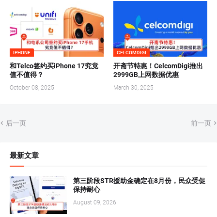
IPHONE
CELCOMDIGI
和Telco签约买iPhone 17究竟
开斋节特惠！CelcomDigi推出
值不值得？
2999GB上网数据优惠
October 08, 2025
March 30, 2025
后一页
前一页
最新文章
第三阶段STR援助金确定在8月份，民众受促
保持耐心
August 09, 2026