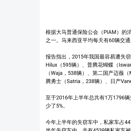
根据大马普通保险公会（PIAM）的
之一。马来西亚平均每天有60辆交
报告指出，2015年我国最容易遭失窃
Hilux（595辆）、普腾花蝴蝶（Is
（Waja，538辆）、第二国产迈薇（M
腾勇士（Satria，238辆）、日产Va
至于2016年上半年总共有1万179
少了5%。
今年上半年的失窃车中，私家车占447
半年失窃车中，共有4539辆私家车被