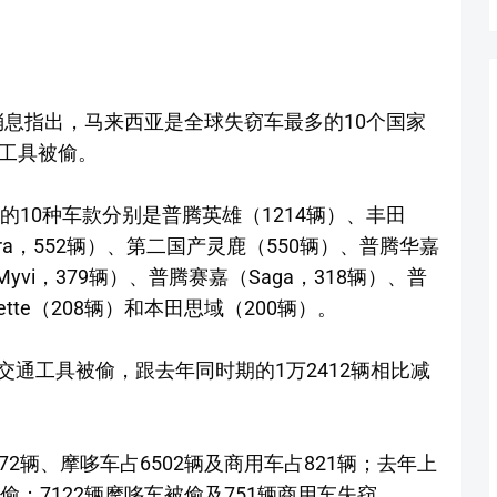
消息指出，马来西亚是全球失窃车最多的10个国家
通工具被偷。
的10种车款分别是普腾英雄（1214辆）、丰田
wara，552辆）、第二国产灵鹿（550辆）、普腾华嘉
yvi，379辆）、普腾赛嘉（Saga，318辆）、普
nette（208辆）和本田思域（200辆）。
6辆交通工具被偷，跟去年同时期的1万2412辆相比减
2辆、摩哆车占6502辆及商用车占821辆；去年上
偷；7122辆摩哆车被偷及751辆商用车失窃。