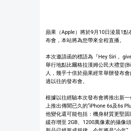
蘋果（Apple）將於9月10日淩晨
布會，本站將為您帶來全程直播。
本次邀請函的標語為『Hey Siri， give
舉行地點比爾格拉漢姆公民大禮堂(Bill Gra
人，幾乎十倍於蘋果經常舉辦發布會
過以往的發布會。
根據以往經驗本次發布會將推出新一代
上推出傳聞已久的”iPhone 6s及6s
他變化還可能包括：機身材質更堅固
緩存增至 2GB、1200萬像素的攝像頭
新品已經形成規律，今年將是“小年”