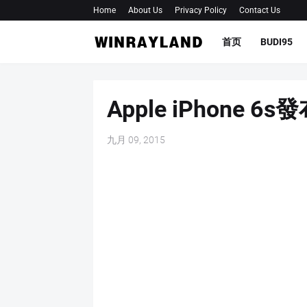
Home
About Us
Privacy Policy
Contact Us
首页
BUDI95
Apple iPhone 
九月 09, 2015