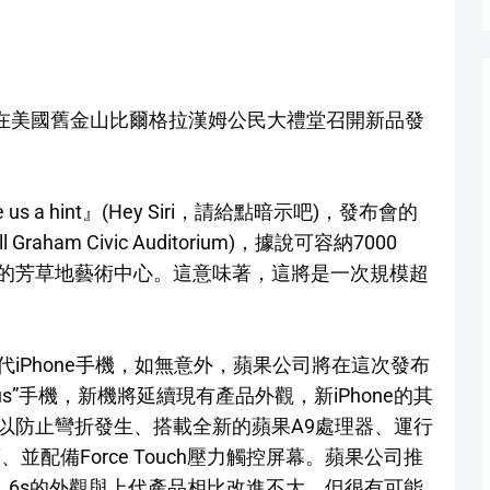
1點在美國舊金山比爾格拉漢姆公民大禮堂召開新品發
 us a hint』(Hey Siri，請給點暗示吧)，發布會的
ham Civic Auditorium)，據說可容納7000
的芳草地藝術中心。這意味著，這將是一次規模超
iPhone手機，如無意外，蘋果公司將在這次發布
 Plus”手機，新機將延續現有產品外觀，新iPhone的其
以防止彎折發生、搭載全新的蘋果A9處理器、運行
、並配備Force Touch壓力觸控屏幕。蘋果公司推
，6s的外觀與上代產品相比改進不大，但很有可能