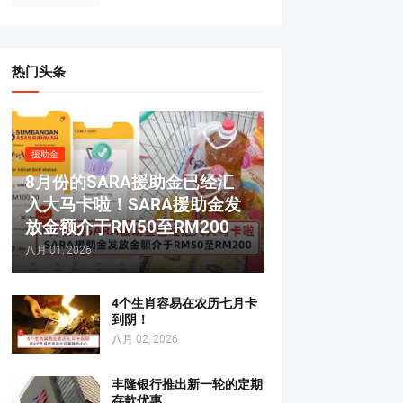
热门头条
援助金
8月份的SARA援助金已经汇
入大马卡啦！SARA援助金发
放金额介于RM50至RM200
八月 01, 2026
4个生肖容易在农历七月卡
到阴！
八月 02, 2026
丰隆银行推出新一轮的定期
存款优惠