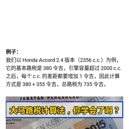
例子：
Honda Accord 2.4
2356 c.c.
我们以
版本（
）为例，
380
2000 c.c.
它的基本路税是
令吉，引擎容量超过
c.c.
1
之后，每个
的差距都要增加
令吉，因此计算
380 + 355
735
方式是
令吉，总路税为
令吉。