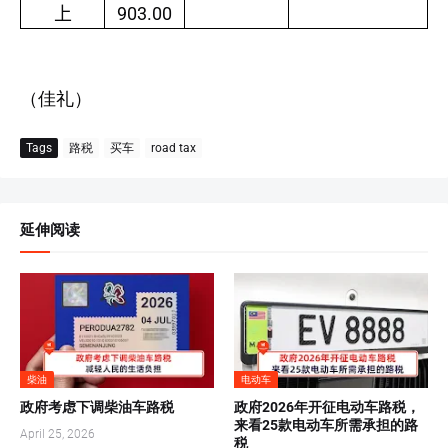
903.00
上
（佳礼）
Tags
路税
买车
road tax
延伸阅读
柴油
电动车
政府考虑下调柴油车路税
政府2026年开征电动车路税，
来看25款电动车所需承担的路
April 25, 2026
税