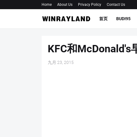
Home
About Us
Privacy Policy
Contact Us
首页
BUDI95
KFC和McDonald
九月 23, 2015