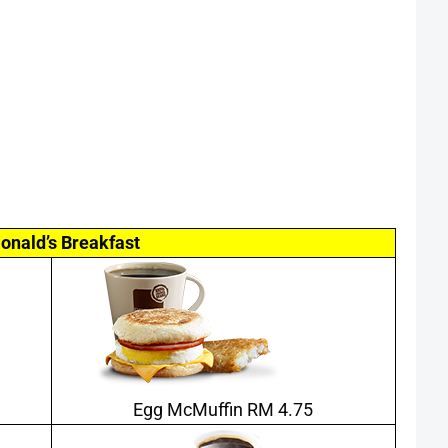
nald’s Breakfast
Egg McMuffin RM 4.75