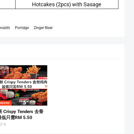
Hotcakes (2pcs) with Sasage
nald’s
Porridge
Zinger Riser
ENDERS
 Crispy Tenders 去骨
低只需RM 5.50
2016