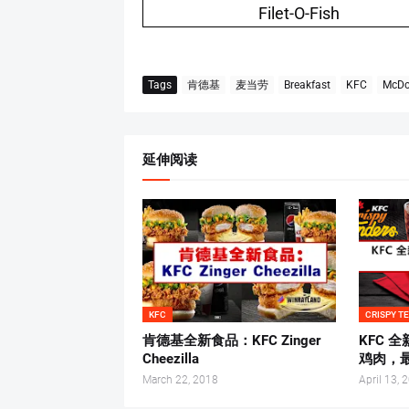
Filet-O-Fish
Tags
肯德基
麦当劳
Breakfast
KFC
McDo
延伸阅读
KFC
CRISPY T
肯德基全新食品：KFC Zinger
KFC 全新
Cheezilla
鸡肉，最
March 22, 2018
April 13, 