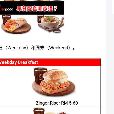
Weekday
Weekend
日（
）和周末（
）。
Weekday Breakfast
Zinger Riser RM 5.60