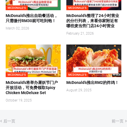
MCDONALD'S
MCDONALD'S
McDonald’s推出自助餐活动，
McDonald’s整理了24小时营业
只需缴付RM30就可吃到饱！
的分行列表，来看你家附近有
哪些麦当劳门店24小时营业
March 02, 2026
February 21, 2026
MCDONALD'S
MCDONALD'S
McDonald’s将举办屠妖节门户
McDonald’s推出RM2的炸鸡！
开放活动，可免费领取Spicy
August 29, 2025
Chicken McDeluxe Set
October 19, 2025
后一页
前一页