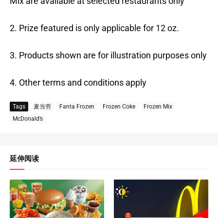
Mix are available at selected restaurants only
2. Prize featured is only applicable for 12 oz.
3. Products shown are for illustration purposes only
4. Other terms and conditions apply
Tags
麦当劳
Fanta Frozen
Frozen Coke
Frozen Mix
McDonald’s
延伸阅读