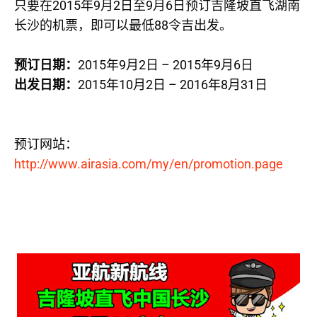
2015
9
2
9
6
只要在
年
月
日至
月
日预订吉隆坡直飞湖南
88
长沙的机票，即可以最低
令吉出发。
2015
9
2
– 2015
9
6
预订日期：
年
月
日
年
月
日
2015
10
2
– 2016
8
31
出发日期：
年
月
日
年
月
日
预订网站：
http://www.airasia.com/my/en/promotion.page