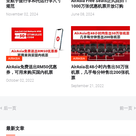
亚航手提行李和托运行李尺寸
AirAsia Free Seats正式回归！
规范
1000万张优惠机票开放订购
November 02, 2024
June 08, 2024
AIRASIA
AIRASIA
AirAsia免费送出RM50优惠
AirAsia在48小时内售出50万张
券，可用来购买国内机票
机票，几乎每分钟售出200张机
票
October 02, 2022
September 21, 2022
后一页
前一页
最新文章