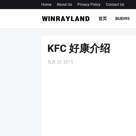
Home
About Us
Privacy Policy
Contact Us
首页
BUDI95
KFC 好康介绍
九月 20, 2015