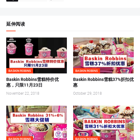
延伸阅读
BASKIN ROBINS
BASKIN ROBINS
Baskin Robbins雪糕特价优
Baskin Robbins雪糕37%折扣优
惠，只限11月23日
惠
November 22, 2018
October 29, 2018
BASKIN ROBINS
BASKIN ROBINS