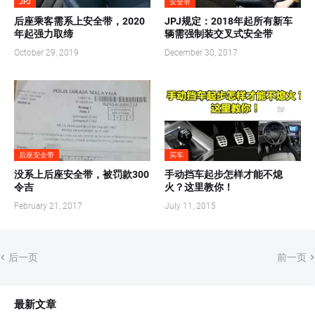
JPJ
安全带
后座乘客需系上安全带，2020
JPJ规定：2018年起所有新车
年起强力取缔
辆需强制装交叉式安全带
October 29, 2019
December 30, 2017
后座安全带
买车
没系上后座安全带，被罚款300
手动挡车起步怎样才能不熄
令吉
火？这里教你！
February 21, 2017
July 11, 2015
后一页
前一页
最新文章