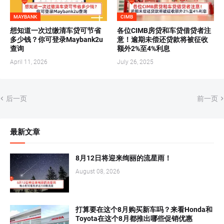
MAYBANK
CIMB
想知道一次过缴清车贷可节省
各位CIMB房贷和车贷借贷者注
多少钱？你可登录Maybank2u
意！逾期未偿还贷款将被征收
查询
额外2%至4%利息
April 11, 2026
July 26, 2025
后一页
前一页
最新文章
8月12日将迎来绚丽的流星雨！
August 08, 2026
打算要在这个8月购买新车吗？来看Honda和
Toyota在这个8月都推出哪些促销优惠