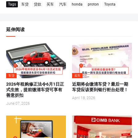
Tags
车贷
贷款
买车
汽车
honda
proton
Toyota
延伸阅读
车贷
买车
2026年租购修正法令6月1日正
近期将会缴清车贷？最后一期
式生效，提前缴清车贷可享有
车贷应该要到银行柜台处理！
善意折扣
April 18, 2026
June 07, 2026