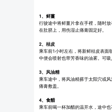
1、鲜薑
行驶途中将鲜薑片拿在手裡，随时放
在肚脐上，用伤湿止痛膏固定好。
2、桔皮
乘车前1小时左右，将新鲜桔皮表面
中便会喷射也带芳香味的油雾。可吸
3、风油精
乘车途中，将风油精搽于太阳穴或风
痛膏敷盖。
4、食醋
乘车前喝一杯加醋的温开水，途中也