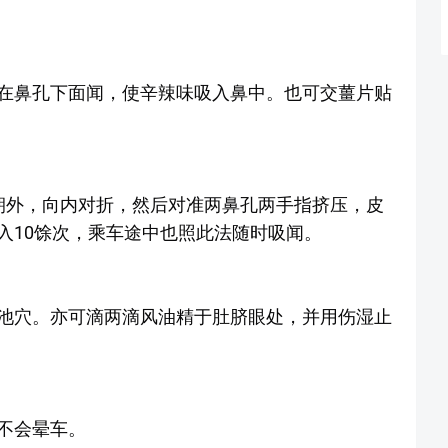
在鼻孔下面闻，使辛辣味吸入鼻中。也可交薑片贴
朝外，向内对折，然后对准两鼻孔两手指挤压，皮
入10馀次，乘车途中也照此法随时吸闻。
池穴。亦可滴两滴风油精于肚脐眼处，并用伤湿止
不会晕车。