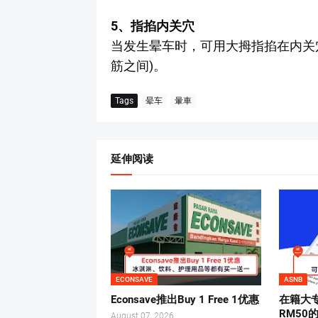
5、指掐内关穴
当发生晕车时，可用大拇指掐在内关
筋之间)。
Tags
晕车
暈車
延伸阅读
ECONSAVE
ASNB
Econsave推出Buy 1 Free 1优惠
在籍大
RM50
August 07, 2026