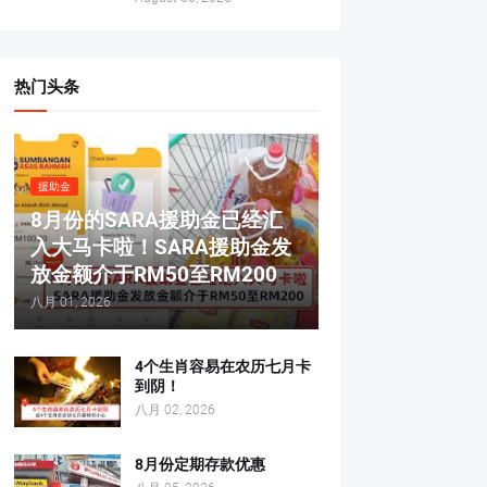
热门头条
援助金
8月份的SARA援助金已经汇
入大马卡啦！SARA援助金发
放金额介于RM50至RM200
八月 01, 2026
4个生肖容易在农历七月卡
到阴！
八月 02, 2026
8月份定期存款优惠