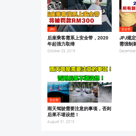
JPJ
安全带
后座乘客需系上安全带，2020
JPJ规
年起强力取缔
需强制
October 29, 2019
December
安全带
雨天驾驶需要注意的事项，否则
后果不堪设想！
August 31, 2015