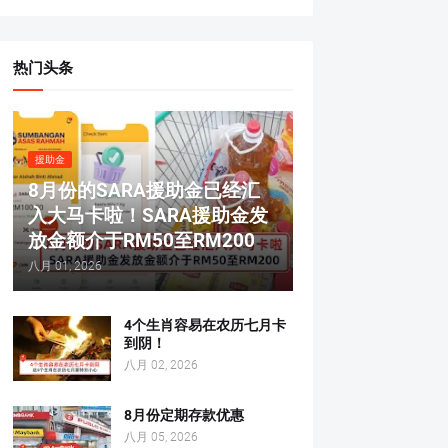
热门头条
援助金
8月份的SARA援助金已经汇
入大马卡啦！SARA援助金发
放金额介于RM50至RM200
八月 01, 2026
4个生肖容易在农历七月卡
到阴！
八月 02, 2026
8月份定期存款优惠
八月 05, 2026