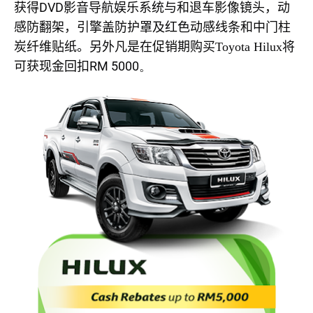
DVD
获得
影音导航娱乐系统与和退车影像镜头，动
感防翻架，引擎盖防护罩及红色动感线条和中门柱
炭纤维贴纸。另外凡是在促销期购买Toyota Hilux将
RM 5000。
可获
现金回扣