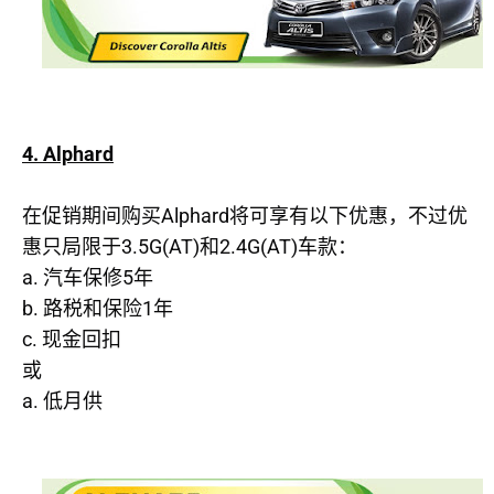
4. Alphard
Alphard
在促销期间购买
将可享有以下优惠，不过优
3.5G(AT)
2.4G(AT)
惠只局限于
和
车款：
a.
5
汽车保修
年
b.
1
路税和保险
年
c.
现金回扣
或
a.
低月供