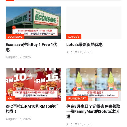
ECONSAVE
LOTUS'S
Econsave推出Buy 1 Free 1优
Lotus's最新促销优惠
惠
August 06, 2026
August 07, 2026
KFC
FAMILYMART
KFC再推出RM10和RM15的折
你在8月生日？记得去免费领取
扣券！
一份FamilyMart的Sofuto冰淇
淋
August 05, 2026
August 02, 2026