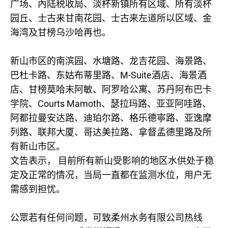
广场、內陆税收局、淡杯新镇所有区域、所有淡杯
园丘、士古来甘南花园、士古来左道所以区域、金
海湾及甘榜乌沙哈再也。
新山市区的南滨园、水塘路、龙吉花园、海景路、
M-Suite
巴杜卡路、东姑布蒂里路、
酒店、海景酒
店、甘榜莫哈末阿敏、阿罗哈公寓、苏丹阿布巴卡
Courts Mamoth
学院、
、瑟拉玛路、亚亚阿哇路、
阿都拉曼安达路、迪珀尔路、格乐德寧路、亚逸摩
列路、联邦大厦、哥达美拉路、拿督孟德里路及所
有新山市区。
文告表示，
目前所有新山受影响的地区水供处于稳
定及正常的情况，当局一直都在监测水位，用户无
需感到担忧。
公眾若有任何问题，可致柔州水务有限公司热线