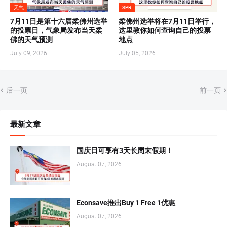
天气
SPR
7月11日是第十六届柔佛州选举
柔佛州选举将在7月11日举行，
的投票日，气象局发布当天柔
这里教你如何查询自己的投票
佛的天气预测
地点
July 09, 2026
July 05, 2026
后一页
前一页
最新文章
国庆日可享有3天长周末假期！
August 07, 2026
Econsave推出Buy 1 Free 1优惠
August 07, 2026