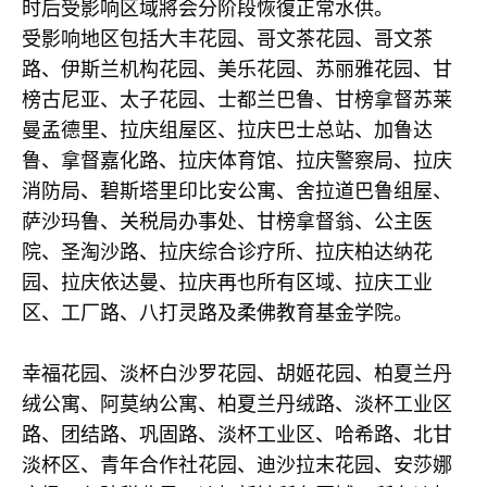
时后受影响区域將会分阶段恢復正常水供。
受影响地区包括大丰花园、哥文茶花园、哥文茶
路、伊斯兰机构花园、美乐花园、苏丽雅花园、甘
榜古尼亚、太子花园、士都兰巴鲁、甘榜拿督苏莱
曼孟德里、拉庆组屋区、拉庆巴士总站、加鲁达
鲁、拿督嘉化路、拉庆体育馆、拉庆警察局、拉庆
消防局、碧斯塔里印比安公寓、舍拉道巴鲁组屋、
萨沙玛鲁、关税局办事处、甘榜拿督翁、公主医
院、圣淘沙路、拉庆综合诊疗所、拉庆柏达纳花
园、拉庆依达曼、拉庆再也所有区域、拉庆工业
区、工厂路、八打灵路及柔佛教育基金学院。
幸福花园、淡杯白沙罗花园、胡姬花园、柏夏兰丹
绒公寓、阿莫纳公寓、柏夏兰丹绒路、淡杯工业区
路、团结路、巩固路、淡杯工业区、哈希路、北甘
淡杯区、青年合作社花园、迪沙拉末花园、安莎娜