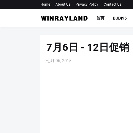
Home
About Us
Privacy Policy
Contact Us
首页
BUDI95
7月6日 - 12日
七月 06, 2015