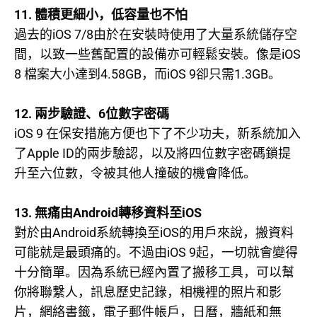
11.
體積更細小，低容量也不怕
iOS 7/8
過去的
由於在安裝時使用了大量系統儲存空
iOS
間，以致一些舊配置的設備亦可輕鬆安裝。像是
8
4.58GB
iOS 9
1.3GB
檔案大小達到
，而
卻只需
。
12.
6
兩步驗證、
位數字密碼
iOS 9
在保安措施方便也下了不少功夫，新系統加入
Apple ID
了
的兩步驗認，以及將四位數字密碼鎖提
升至六位數，令被其他人撞破的機會降低。
13.
Android
iOS
無痛由
轉移資料至
Android
iOS
對於由
系統轉換至
的用戶來說，搬資料
iOS 9
可能就是最頭痛的。不過由
起，一切就會變得
十分簡單。因為系統已經內置了搬移工具，可以幫
你將聯繫人，訊息歷史記錄，相機裡的照片和影
片，網絡書籤，電子郵件帳戶，日曆，牆紙和無