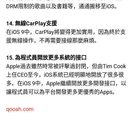
DRM
iOS
限制的歌曲以及書籍等，通通搬移至
。
14.
CarPlay
無線
支援
iOS 9
CarPlay
在
中，
將變得更加實用，因為終於支
援無線操作，不再需要接線那麼麻煩。
15.
為程式員開放更多系統的接口
Apple
Tim Cook
過去雖然時常被評擊過封閉，但由
CEO
iOS
上任
至今，
系統已經明顯地開放了很多很
iOS 9
Apple
多。在
中，
繼續開放更多開發接口，以
Apps
讓程式員可以為平台開發更多更優秀的
。
qooah.com