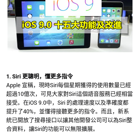
1. Siri
更聰明，懂更多指令
Apple
Siri
宣稱，現時
每個星期獲得的使用數量已經
10
Siri
超過
億次，可見大家對
這個語音服務已經相當
iOS 9.0
Siri
接受。在
中，
的處理速度以及準確度都
40%
提升了
，並懂得接聽更多的指令。而且，新系
Siri
統已開放了搜尋接口以讓其他開發公司可以為
整
Siri
合資料，讓
的功能可以無限擴展。