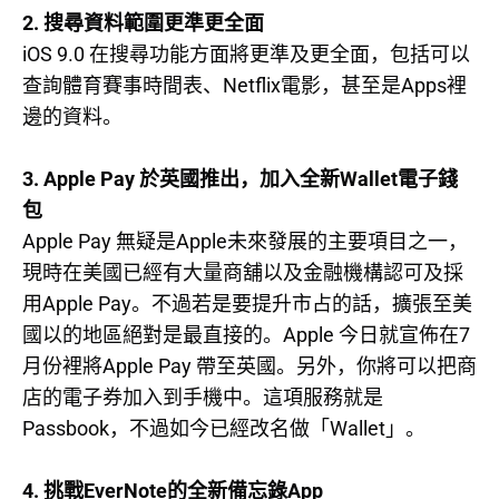
2.
搜尋資料範圍更準更全面
iOS 9.0
在搜尋功能方面將更準及更全面，包括可以
Netflix
Apps
查詢體育賽事時間表、
電影，甚至是
裡
邊的資料。
3. Apple Pay
Wallet
於英國推出，加入全新
電子錢
包
Apple Pay
Apple
無疑是
未來發展的主要項目之一，
現時在美國已經有大量商舖以及金融機構認可及採
Apple Pay
用
。不過若是要提升市占的話，擴張至美
Apple
7
國以的地區絕對是最直接的。
今日就宣佈在
Apple Pay
月份裡將
帶至英國。另外，你將可以把商
店的電子券加入到手機中。這項服務就是
Passbook
Wallet
，不過如今已經改名做「
」。
4.
EverNote
App
挑戰
的全新備忘錄