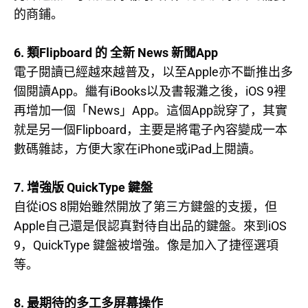
的商鋪。
6.
Flipboard
News
App
類
的
全新
新聞
Apple
電子閱讀已經越來越普及，以至
亦不斷推出多
App
iBooks
iOS 9
個閱讀
。繼有
以及書報灘之後，
裡
News
App
App
再增加一個「
」
。這個
說穿了，其實
Flipboard
就是另一個
，主要是將電子內容變成一本
iPhone
iPad
數碼雜誌，方便大家在
或
上閱讀。
7.
QuickType
增強版
鍵盤
iOS 8
自從
開始雖然開放了第三方鍵盤的支援，但
Apple
iOS
自己還是佷認真對待自出品的鍵盤。來到
9
QuickType
，
鍵盤被增強。像是加入了捷徑選項
等。
8.
最期待的多工多屏幕操作