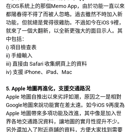
iOS
Memo App
在
系統上的那個
，由於功能一直以來
都陽春得不得了而被人忽略。過去雖然不時加入新
iOS 9
功能，但就總是覺得很雞肋。不過如今在
裡，
就來了一個大翻新，以全新更強大的面目示人。其
中包括：
i)
項目檢查表
ii)
手繪輸入
iii)
Safari
直接由
收集網頁上的資料
iv)
iPhone
iPad
Mac
支援
、
、
5. Apple
地圖再進化，支援交通路況
Apple
地圖自推出以來劣評如潮，原因之一是相對
Google
iOS 9
地圖來說功能實在差太遠。如今
再度為
Apple
地圖帶來多項功能及改進，其中像是加入世
界各地交通路況資料，讓地圖的實月性提升不少。
另外還加入了附近商鋪的資料，方便大家找到需要