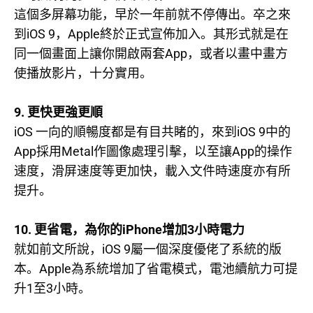
這個多屏幕功能，早於一年前就不停傳出。卒之來
iOS 9
Apple
到
，
終於正式宣佈加入。其形式就是在
App
同一個畫面上讓你開啟兩套
，或者以畫中畫方
使播放影片，十分實用。
9.
更快更強更順
iOS
iOS 9
一向的順暢度都是有目共睹的，來到
中的
App
Metal
App
採用
作圖像處理引擊，以至讓
的操作
速度，滑屏速度等更加快，載入文件時速度亦有所
提升。
10.
iPhone
3
更省電，為你的
增加
小時電力
iOS 9
就如前文所說，
屬一個深度優佬了系統的版
Apple
本。
為系統增加了省電模式，電池續航力可提
1
3
升
至
小時。