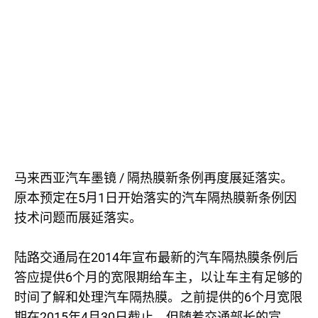
/
马来西亚汽车墨镜
隔热膜新条例再度展延落实。
5
1
原本预定在
月
日开始落实的汽车隔热膜新条例因
技术问题而展延落实。
2014
陆路交通局在
年宣布最新的汽车隔热膜条例后
6
答应提供
个月的宽限期给车主，以让车主有足够的
6
时间了解和处理汽车隔热膜。之前提供的
个月宽限
2015
4
30
期在
年
月
日截止，但随着交通部长的宣