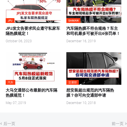
JPJ
SAMAN
JPJ发文告要求民众遵守私家车
汽车隔热膜不符合规格？车主
隔热膜规定！
和司机最多可被开出6张罚单！
October 06, 2023
December 16, 2019
汽车
交通部
大马交通部公布最新的汽车隔
想安装超出规范的汽车隔热
热膜规范！
膜？你可向交通部申请
May 07, 2019
December 10, 2018
后一页
前一页