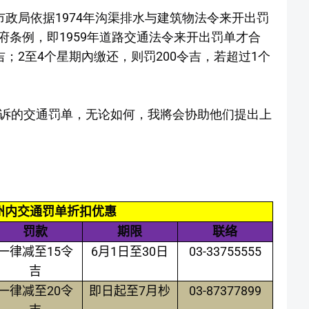
市政局依据1974年沟渠排水与建筑物法令来开出罚
条例，即1959年道路交通法令来开出罚单才合
吉；2至4个星期內缴还，则罚200令吉，若超过1个
上诉的交通罚单，无论如何，我將会协助他们提出上
州内交通罚单折扣优惠
罚款
期限
联络
15
6
1
30
03-33755555
一律减至
令
月
日至
日
吉
20
7
03-87377899
一律减至
令
即日起至
月杪