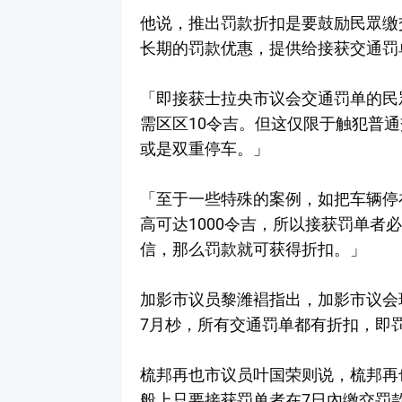
他说，推出罚款折扣是要鼓励民眾缴
长期的罚款优惠，提供给接获交通罚
「即接获士拉央市议会交通罚单的民
需区区10令吉。但这仅限于触犯普
或是双重停车。」
「至于一些特殊的案例，如把车辆停
高可达1000令吉，所以接获罚单者
信，那么罚款就可获得折扣。」
加影市议员黎潍裮指出，加影市议会
7月杪，所有交通罚单都有折扣，即罚
梳邦再也市议员叶国荣则说，梳邦再
般上只要接获罚单者在7日內缴交罚款