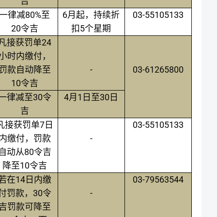
吉
80%
6
03-55105133
一律减
至
月起，持续折
20
5
令吉
扣
个星期
24
凡接获罚单
小时内缴付，
-
03-61265800
罚款自动降至
10
令吉
30
4
1
30
一律减至
令
月
日至
日
吉
7
03-55105133
凡接获罚单
日
-
内缴付，罚款
80
自动从
令吉
10
降至
令吉
14
03-79563544
若在
日内缴
30
-
付罚款，
令
吉罚款可降至