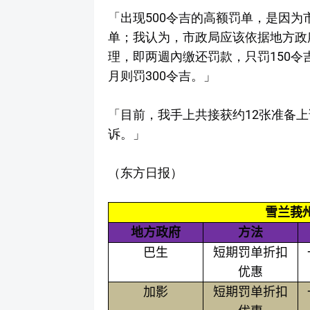
「出现500令吉的高额罚单，是因为
单；我认为，市政局应该依据地方政府
理，即两週內缴还罚款，只罚150令
月则罚300令吉。」
「目前，我手上共接获约12张准备
诉。」
（东方日报）
雪兰莪
地方政府
方法
巴生
短期罚单折扣
优惠
加影
短期罚单折扣