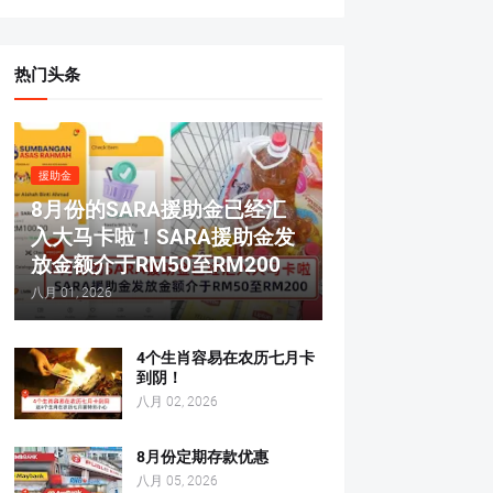
热门头条
援助金
8月份的SARA援助金已经汇
入大马卡啦！SARA援助金发
放金额介于RM50至RM200
八月 01, 2026
4个生肖容易在农历七月卡
到阴！
八月 02, 2026
8月份定期存款优惠
八月 05, 2026