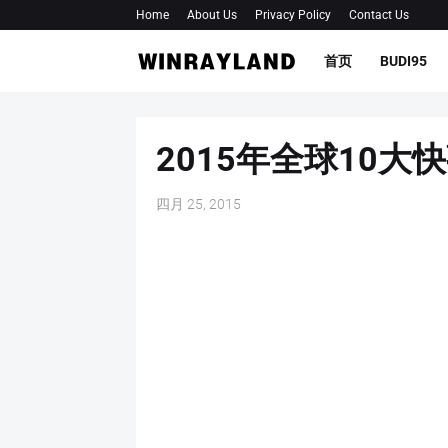
Home
About Us
Privacy Policy
Contact Us
首页
BUDI95
2015年全球10大
四月 25, 2015