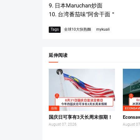
9. 日本Maruchan炒面
10. 台湾番茄味“阿舍干面＂
Tags
全球10大快熟麵
mykuali
延伸阅读
假期
ECONSAV
国庆日可享有3天长周末假期！
Econsa
August 07, 2026
August 07